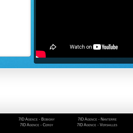
7ID est agréée r votre assurance
7ID Agence - Bobigny
7ID Agence - Nanterre
7ID Agence - Cergy
7ID Agence - Versailles