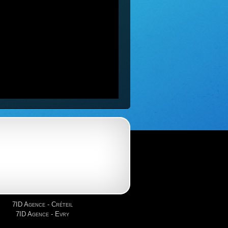
7ID Agence - Créteil
7ID Agence - Evry